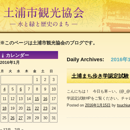
※このページは土浦市観光協会のブログです。
カレンダー
Daily Archives:
2016年
2016年1月
月
火
水
木
金
土
日
土浦まち歩き学認定試験
1
2
3
4
5
6
7
8
9
10
こんにちは！ 今日も寒～い。(@_
学認定試験HPをご覧ください。チャ
11
12
13
14
15
16
17
Posted on
2016年1月15日
by
tsuchiu
18
19
20
21
22
23
24
25
26
27
28
29
30
31
« 12月
2月 »