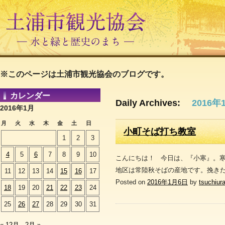
※このページは土浦市観光協会のブログです。
カレンダー
Daily Archives:
2016年
2016年1月
月
火
水
木
金
土
日
小町そば打ち教室
1
2
3
4
5
6
7
8
9
10
こんにちは！ 今日は、『小寒』。
地区は常陸秋そばの産地です。挽きた
11
12
13
14
15
16
17
Posted on
2016年1月6日
by
tsuchiur
18
19
20
21
22
23
24
25
26
27
28
29
30
31
« 12月
2月 »