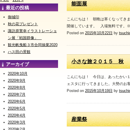
能面展
最近の投稿
御城印
こんにちは！ 朝晩は寒くなってき
秋の花プレゼント
開催しています。 入場無料です。※
諏訪原寛幸イラストレーショ
Posted on
2015年10月22日
by
tsuchi
ン展「戦国群像」
観光帆曳船３市合同操業2020
ハス田の景観
小さな旅２０１５ 秋
アーカイブ
2020年10月
こんにちは！ 今日は、あったかい１
2020年9月
ェスタに行ってきました。大勢のお客
2020年8月
Posted on
2015年10月19日
by
tsuchi
2020年7月
2020年6月
2020年5月
2020年4月
産業祭
2020年3月
2020年2月