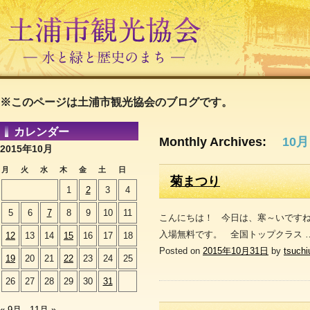
※このページは土浦市観光協会のブログです。
カレンダー
Monthly Archives:
10月
2015年10月
月
火
水
木
金
土
日
菊まつり
1
2
3
4
5
6
7
8
9
10
11
こんにちは！ 今日は、寒～いですね
入場無料です。 全国トップクラス 
12
13
14
15
16
17
18
Posted on
2015年10月31日
by
tsuchi
19
20
21
22
23
24
25
26
27
28
29
30
31
« 9月
11月 »