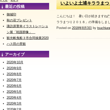
いよいよ土浦キララまつ
最近の投稿
御城印
こんにちは！ 暑い日が続きますね(
秋の花プレゼント
ララまつり２０１８」の準備をしました
諏訪原寛幸イラストレーショ
Posted on
2018年8月3日
by
tsuchiur
ン展「戦国群像」
観光帆曳船３市合同操業2020
ハス田の景観
アーカイブ
2020年10月
2020年9月
2020年8月
2020年7月
2020年6月
2020年5月
2020年4月
2020年3月
2020年2月