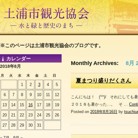
※このページは土浦市観光協会のブログです。
カレンダー
Monthly Archives:
8月 
2018年8月
月
火
水
木
金
土
日
夏まつり盛りだくさん
1
2
3
4
5
6
7
8
9
10
11
12
こんにちは！ (^^)/ それにして
２０１８も暑かった…。 そ …
Cont
13
14
15
16
17
18
19
Posted on
2018年8月16日
by
tsuchiu
20
21
22
23
24
25
26
27
28
29
30
31
« 7月
9月 »