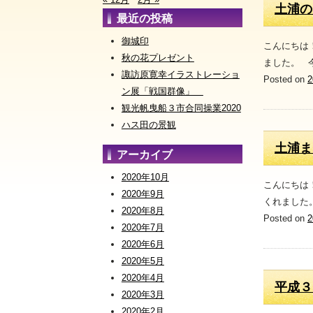
土浦の
最近の投稿
御城印
こんにちは
秋の花プレゼント
ました。 
諏訪原寛幸イラストレーショ
Posted on
ン展「戦国群像」
観光帆曳船３市合同操業2020
ハス田の景観
土浦ま
アーカイブ
2020年10月
こんにちは
2020年9月
くれました
2020年8月
Posted on
2020年7月
2020年6月
2020年5月
2020年4月
平成３
2020年3月
2020年2月