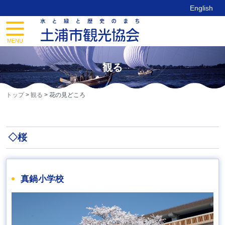
Skip
English
to
content
toggle
navigation
MENU
観る
トップ
>
観る
>
花の見どころ
◇桜
真鍋小学校