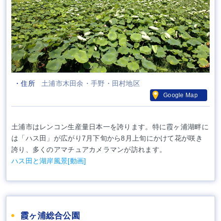
・住所
土浦市木田余・手野・田村地区
Google Map
土浦市はレンコン生産量日本一を誇ります。特に霞ヶ浦湖畔に
は「ハス田」が広がり7月下旬から8月上旬にかけて花が咲き
誇り、多くのアマチュアカメラマンが訪れます。
ハス田と湖岸風景[動画]
霞ヶ浦総合公園