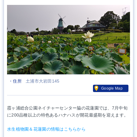
・住所
土浦市大岩田145
Google Map
霞ヶ浦総合公園ネイチャーセンター脇の花蓮園では、7月中旬
に200品種以上の特色あるハナハスが開花最盛期を迎えます。
水生植物園＆花蓮園の情報はこちらから