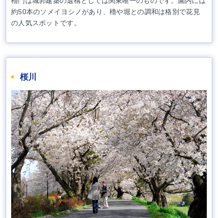
櫓門は城郭建築の遺構としては関東唯一のものです。園内には
約50本のソメイヨシノがあり、櫓や堀との調和は格別で花見
の人気スポットです。
桜川