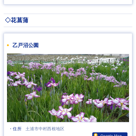
◇花菖蒲
乙戸沼公園
・住所
土浦市中村西根地区
Google Map