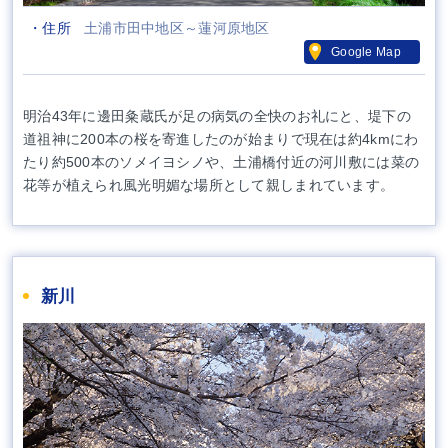
・住所
土浦市田中地区～蓮河原地区
Google Map
明治43年に邊田粂蔵氏が足の病気の全快のお礼にと、堤下の
道祖神に200本の桜を寄進したのが始まりで現在は約4kmにわ
たり約500本のソメイヨシノや、土浦橋付近の河川敷には菜の
花等が植えられ風光明媚な場所として親しまれています。
新川