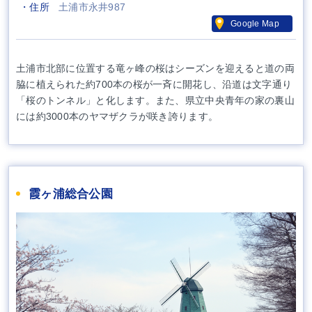
・住所
土浦市永井987
Google Map
土浦市北部に位置する竜ヶ峰の桜はシーズンを迎えると道の両
脇に植えられた約700本の桜が一斉に開花し、沿道は文字通り
「桜のトンネル」と化します。また、県立中央青年の家の裏⼭
には約3000本のヤマザクラが咲き誇ります。
霞ヶ浦総合公園