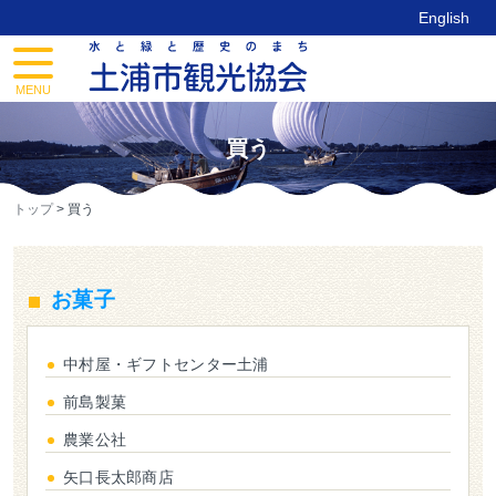
Skip
English
to
content
toggle
navigation
MENU
買う
トップ
>
買う
お菓子
中村屋・ギフトセンター土浦
前島製菓
農業公社
矢口長太郎商店