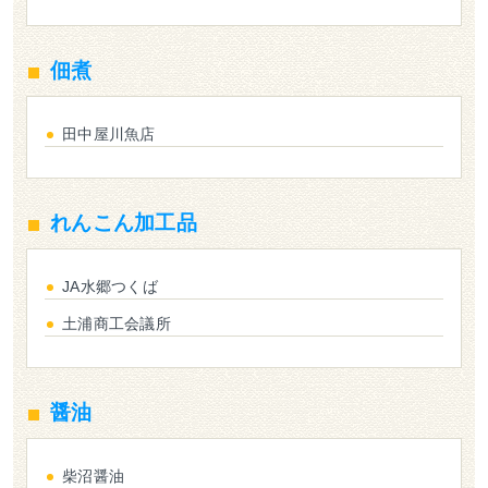
佃煮
田中屋川魚店
れんこん加工品
JA水郷つくば
土浦商工会議所
醤油
柴沼醤油