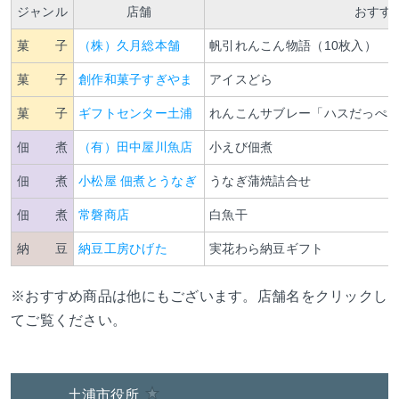
ジャンル
店舗
おすす
菓 子
（株）久月総本舗
帆引れんこん物語（10枚入）
菓 子
創作和菓子すぎやま
アイスどら
菓 子
ギフトセンター土浦
れんこんサブレー「ハスだっぺ
佃 煮
（有）田中屋川魚店
小えび佃煮
佃 煮
小松屋 佃煮とうなぎ
うなぎ蒲焼詰合せ
佃 煮
常磐商店
白魚干
納 豆
納豆工房ひげた
実花わら納豆ギフト
※おすすめ商品は他にもございます。店舗名をクリックし
てご覧ください。