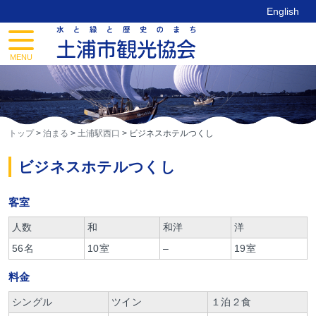
Skip
English
to
content
toggle
navigation
MENU
トップ
>
泊まる
>
土浦駅西口
>
ビジネスホテルつくし
ビジネスホテルつくし
客室
人数
和
和洋
洋
56名
10室
–
19室
料金
シングル
ツイン
１泊２食