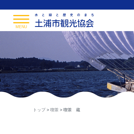
Skip
to
content
toggle
navigation
MENU
トップ
>
喫茶
>
喫茶 蔵