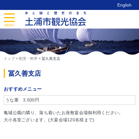
Skip
English
to
content
toggle
navigation
MENU
トップ
>
割烹・料亭
>
冨久善支店
冨久善支店
おすすめメニュー
うな重 3,500円
亀城公園の隣り、落ち着いたお座敷宴会場御利用ください。
大小各室ございます。(大宴会場120名様まで)