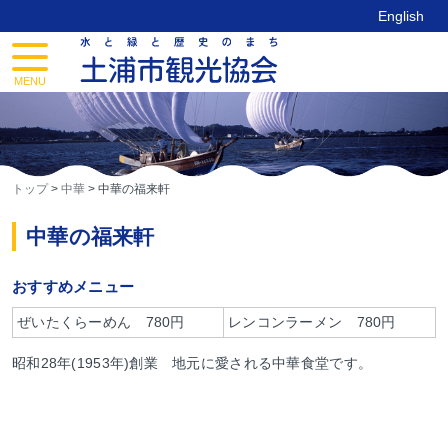
Skip
English
to
content
toggle
navigation
MENU
トップ
>
中華
>
中華の福来軒
中華の福来軒
おすすめメニュー
ぜいたくらーめん 780円
レンコンラーメン 780円
昭和28年(1953年)創業 地元に愛される中華食堂です。