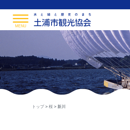
Skip
to
content
toggle
navigation
MENU
トップ
>
桜
>
新川