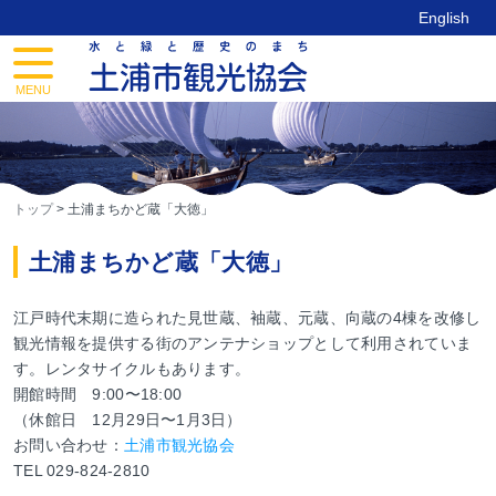
Skip
English
to
content
toggle
navigation
MENU
トップ
>
土浦まちかど蔵「大徳」
土浦まちかど蔵「大徳」
江戸時代末期に造られた見世蔵、袖蔵、元蔵、向蔵の4棟を改修し
観光情報を提供する街のアンテナショップとして利用されていま
す。レンタサイクルもあります。
開館時間 9:00〜18:00
（休館日 12月29日〜1月3日）
お問い合わせ：
土浦市観光協会
TEL 029-824-2810