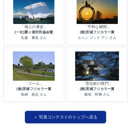
「湖上の勇姿」
「平和な瞬間」
(一社)霞ヶ浦市民協会賞
(株)茨城フジカラー賞
丸森 勝造 さん
ルゥン ゴック アン さん
「ゴール」
「雪化粧の櫓門」
(株)茨城フジカラー賞
(株)茨城フジカラー賞
加納 政忠 さん
菊地 和輝 さん
＜ 写真コンテストのトップへ戻る