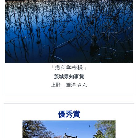
「幾何学模様」
茨城県知事賞
上野 雅洋 さん
優秀賞