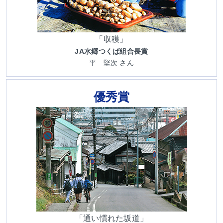
「収穫」
JA水郷つくば組合長賞
平 堅次 さん
優秀賞
「通い慣れた坂道」