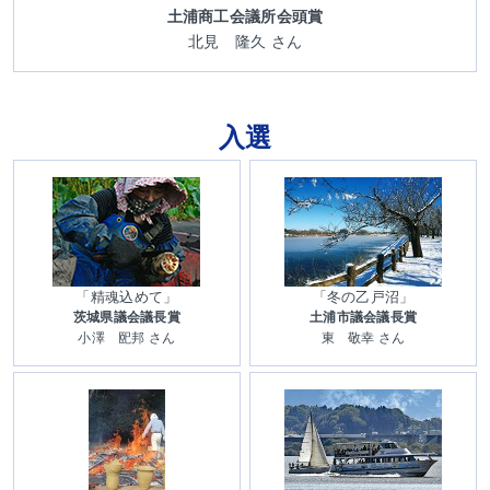
土浦商工会議所会頭賞
北見 隆久 さん
入選
「精魂込めて」
「冬の乙戸沼」
茨城県議会議長賞
土浦市議会議長賞
小澤 巸邦 さん
東 敬幸 さん