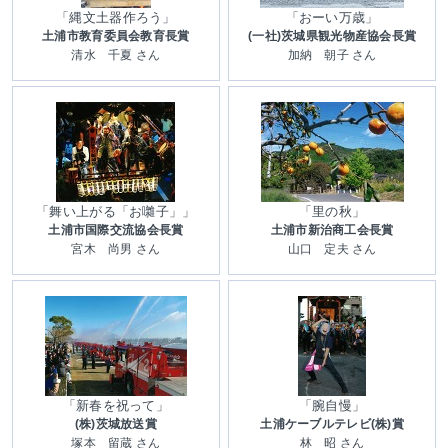
「縄文土器作ろう」
「おーい万歳」
土浦市教育委員会教育長賞
(一社)茨城県観光物産協会長賞
清水 千夏 さん
加納 朝子 さん
「舞い上がる「お囃子」」
「里の秋」
土浦市国際交流協会長賞
土浦市新治商工会長賞
宮木 尚男 さん
山口 定夫 さん
「新春を祝って」
「腕自慢」
(株)茨城放送賞
土浦ケーブルテレビ(株)賞
塚本 留蔵 さん
林 昭 さん