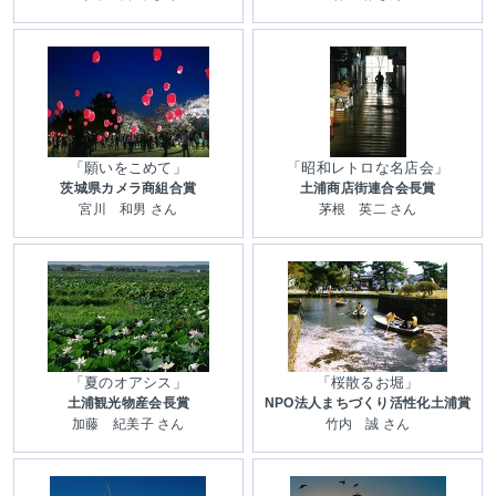
「願いをこめて」
「昭和レトロな名店会」
茨城県カメラ商組合賞
土浦商店街連合会長賞
宮川 和男 さん
茅根 英二 さん
「夏のオアシス」
「桜散るお堀」
土浦観光物産会長賞
NPO法人まちづくり活性化土浦賞
加藤 紀美子 さん
竹内 誠 さん