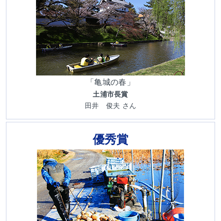
「亀城の春」
土浦市長賞
田井 俊夫 さん
優秀賞