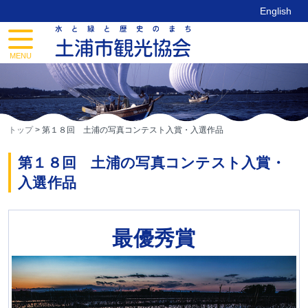
Skip
English
to
content
toggle
navigation
MENU
トップ
>
第１８回 土浦の写真コンテスト入賞・入選作品
第１８回 土浦の写真コンテスト入賞・
入選作品
最優秀賞