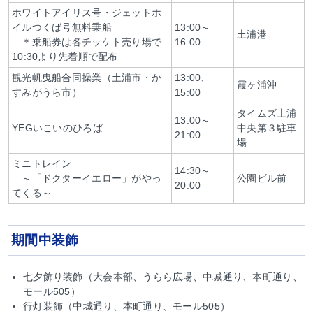
ホワイトアイリス号・ジェットホ
イルつくば号無料乗船
13:00～
土浦港
＊乗船券は各チッケト売り場で
16:00
10:30より先着順で配布
観光帆曳船合同操業（土浦市・か
13:00、
霞ヶ浦沖
すみがうら市）
15:00
タイムズ土浦
13:00～
YEGいこいのひろば
中央第３駐車
21:00
場
ミニトレイン
14:30～
～「ドクターイエロー」がやっ
公園ビル前
20:00
てくる～
期間中装飾
七夕飾り装飾（大会本部、うらら広場、中城通り、本町通り、
モール505）
行灯装飾（中城通り、本町通り、モール505）