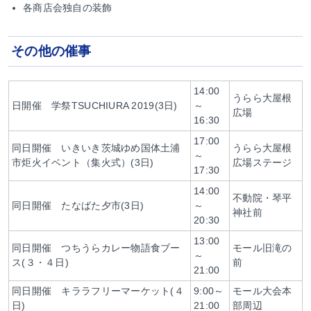
各商店会独自の装飾
その他の催事
14:00
うらら大屋根
日開催 学祭TSUCHIURA 2019(3日)
～
広場
16:30
17:00
同日開催 いきいき茨城ゆめ国体土浦
うらら大屋根
～
市炬火イベント（集火式）(3日)
広場ステージ
17:30
14:00
不動院・琴平
同日開催 たなばた夕市(3日)
～
神社前
20:30
13:00
同日開催 つちうらカレー物語食ブー
モール旧滝の
～
ス(３・４日)
前
21:00
同日開催 キララフリーマーケット(４
9:00～
モール大会本
日)
21:00
部周辺