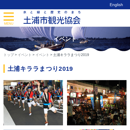
Skip
English
to
content
toggle
navigation
MENU
イベント
トップ
>
イベント
>
イベント
>
土浦キララまつり2019
土浦キララまつり2019