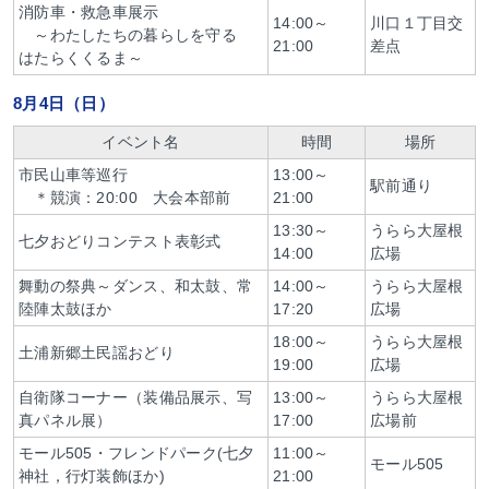
消防車・救急車展示
14:00～
川口１丁目交
～わたしたちの暮らしを守る
21:00
差点
はたらくくるま～
8月4日（日）
イベント名
時間
場所
市民山車等巡行
13:00～
駅前通り
＊競演：20:00 大会本部前
21:00
13:30～
うらら大屋根
七夕おどりコンテスト表彰式
14:00
広場
舞動の祭典～ダンス、和太鼓、常
14:00～
うらら大屋根
陸陣太鼓ほか
17:20
広場
18:00～
うらら大屋根
土浦新郷土民謡おどり
19:00
広場
自衛隊コーナー（装備品展示、写
13:00～
うらら大屋根
真パネル展）
17:00
広場前
モール505・フレンドパーク(七夕
11:00～
モール505
神社，行灯装飾ほか)
21:00