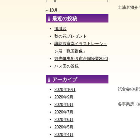
土浦名物弁
« 10月
最近の投稿
御城印
秋の花プレゼント
諏訪原寛幸イラストレーショ
ン展「戦国群像」
観光帆曳船３市合同操業2020
ハス田の景観
アーカイブ
試食会の
2020年10月
2020年9月
各事業所（
2020年8月
2020年7月
2020年6月
2020年5月
2020年4月