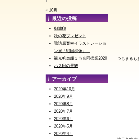
« 10月
最近の投稿
御城印
秋の花プレゼント
諏訪原寛幸イラストレーショ
ン展「戦国群像」
観光帆曳船３市合同操業2020
つちまるも
ハス田の景観
アーカイブ
2020年10月
2020年9月
2020年8月
2020年7月
2020年6月
2020年5月
2020年4月