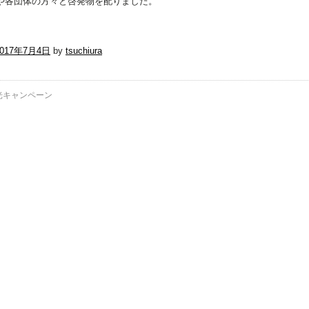
や各団体の方々と啓発物を配りました。
2017年7月4日
by
tsuchiura
光キャンペーン