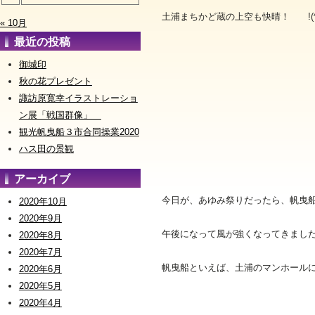
土浦まちかど蔵の上空も快晴！ !(^^
« 10月
最近の投稿
御城印
秋の花プレゼント
諏訪原寛幸イラストレーショ
ン展「戦国群像」
観光帆曳船３市合同操業2020
ハス田の景観
アーカイブ
今日が、あゆみ祭りだったら、帆曳
2020年10月
2020年9月
午後になって風が強くなってきました
2020年8月
2020年7月
帆曳船といえば、土浦のマンホール
2020年6月
2020年5月
2020年4月