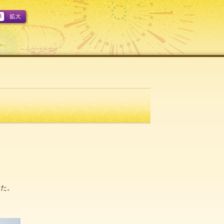
A
した。