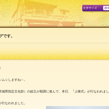
A
グです。
！
シムシしますね～。
茨城県指定文化財）の組立が順調に進んで、本日、『上棟式』が行なわれま
が行なわれました。