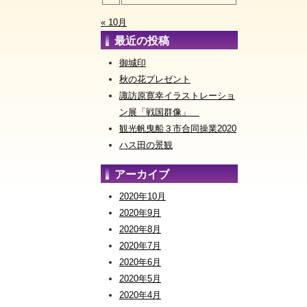
« 10月
最近の投稿
御城印
秋の花プレゼント
諏訪原寛幸イラストレーショ
ン展「戦国群像」
観光帆曳船３市合同操業2020
ハス田の景観
アーカイブ
2020年10月
2020年9月
2020年8月
2020年7月
2020年6月
2020年5月
2020年4月