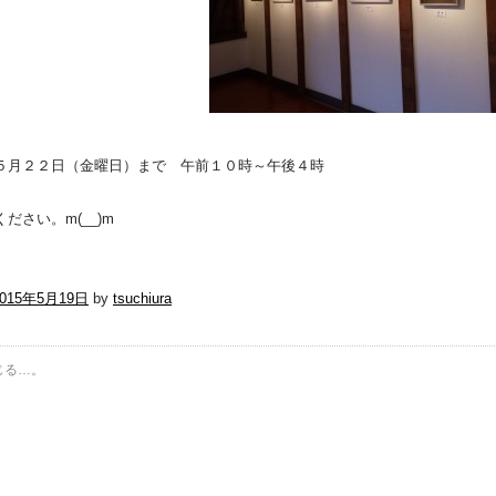
５月２２日（金曜日）まで 午前１０時～午後４時
ださい。m(__)m
2015年5月19日
by
tsuchiura
じる…。