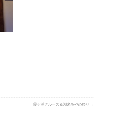
霞ヶ浦クルーズ＆潮来あやめ祭り
→