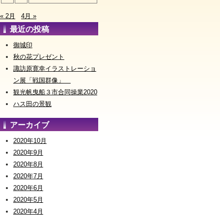
« 2月
4月 »
最近の投稿
御城印
秋の花プレゼント
諏訪原寛幸イラストレーショ
ン展「戦国群像」
観光帆曳船３市合同操業2020
ハス田の景観
アーカイブ
2020年10月
2020年9月
2020年8月
2020年7月
2020年6月
2020年5月
2020年4月