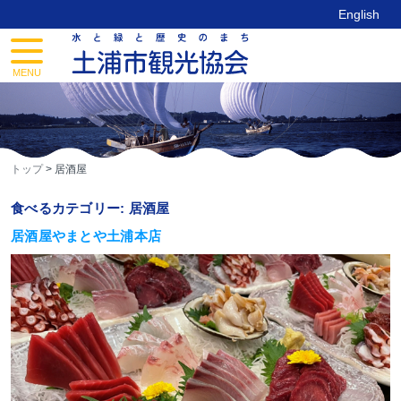
Skip
English
to
content
toggle
navigation
MENU
トップ
>
居酒屋
食べるカテゴリー:
居酒屋
居酒屋やまとや土浦本店