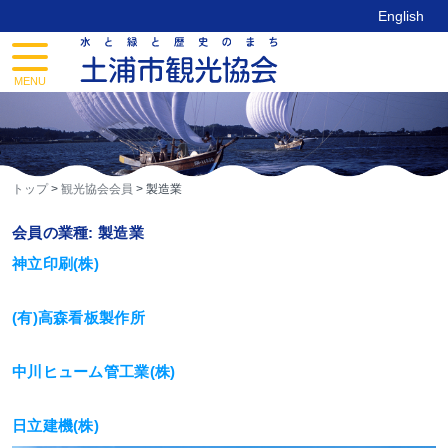
Skip
English
to
content
toggle
navigation
MENU
トップ
>
観光協会会員
>
製造業
会員の業種:
製造業
神立印刷(株)
(有)高森看板製作所
中川ヒューム管工業(株)
日立建機(株)