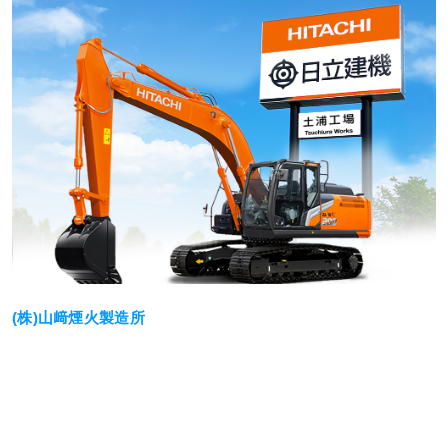
(株)山﨑煙火製造所