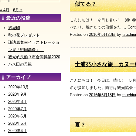
似てる？
« 4月
6月 »
最近の投稿
こんにちは！ 今日も暑い！ (@_@
べたり、焼きたての煎餅をた …
Cont
御城印
Posted on
2016年5月23日
by
tsuchiu
秋の花プレゼント
諏訪原寛幸イラストレーショ
ン展「戦国群像」
観光帆曳船３市合同操業2020
土浦発小さな旅 カヌー
ハス田の景観
アーカイブ
こんにちは！ 今日は、晴れ！ ５
2020年10月
名が参加しました。随行は観光協会・
2020年9月
Posted on
2016年5月18日
by
tsuchiu
2020年8月
2020年7月
2020年6月
2020年5月
夏？
2020年4月